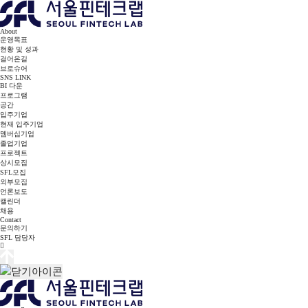
About
운영목표
현황 및 성과
걸어온길
브로슈어
SNS LINK
BI 다운
프로그램
공간
입주기업
현재 입주기업
멤버십기업
졸업기업
프로젝트
상시모집
SFL모집
외부모집
언론보도
캘린더
채용
Contact
문의하기
SFL 담당자