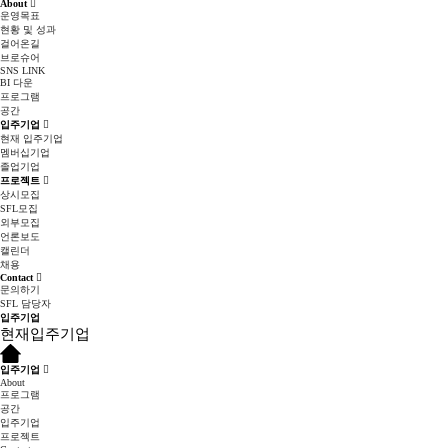
About
운영목표
현황 및 성과
걸어온길
브로슈어
SNS LINK
BI 다운
프로그램
공간
입주기업
현재 입주기업
멤버십기업
졸업기업
프로젝트
상시모집
SFL모집
외부모집
언론보도
캘린더
채용
Contact
문의하기
SFL 담당자
입주기업
현재입주기업
입주기업
About
프로그램
공간
입주기업
프로젝트