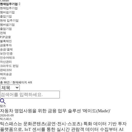
Contact
현재입주기업
현재입주기업
멤버쉽기업
졸업기업
현재 입주기업
멤버쉽기업
졸업기업
전체
P2P금융
블록체인
금융투자
송금/결제
보안/인증
인슈어테크
자산관리
크라우드 펀딩
핀테크SI
해외송금
기타
총
88
건 / 현재페이지
4/8
탐즈
자동차 영업사원을 위한 금융 업무 솔루션 '메이드(Made)'
2026-01-09
틱스패스
틱스패스는 문화콘텐츠(공연·전시·스포츠) 특화 데이터 기반 투자
플랫폼으로, IoT 센서를 통한 실시간 관람객 데이터 수집부터 AI