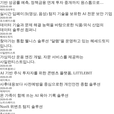
기반 성공률 예측, 정책금융 연계 투자 중개까지 원스톱으로
2026-01-09
제공하는 종합 핀테크 솔루션
메타크라우드
실시간 딥페이크(영상, 음성) 탐지 기술을 보유한 AI 전문 보안 기업
2026-01-09
포스페이스랩
데이터 기술과 문제 해결 능력을 바탕으로한 식품/외식 산업의
데이터 솔루션 컴퍼니
2026-01-09
헤세드릿지
찾아가는 통합 웰니스 솔루션 "달램"을 운영하고 있는 헤세드릿지
입니다.
2026-01-09
사일런티스트
가상자산 운용 엔진 개발, 자문 서비스를 제공하는
사일런티스트입니다.
2026-01-09
바이트컴퍼니
AI 기반 주식 투자자를 위한 콘텐츠 플랫폼, LITTLEBIT
2026-01-09
세이픽스
사후대응보다 사전예방을 중심으로한 개인안전 종합 솔루션
2026-01-09
제제미미
온 가족이 함께 쓰는 AI 육아 기록 솔루션
2026-01-09
노리스페이스
NoriS 위변조 탐지 솔루션
2026-01-09
후시파트너스