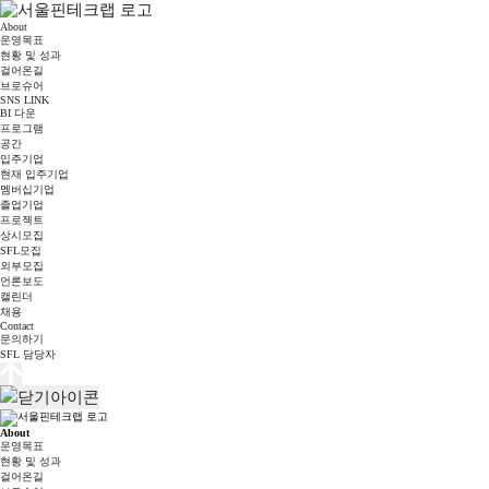
About
운영목표
현황 및 성과
걸어온길
브로슈어
SNS LINK
BI 다운
프로그램
공간
입주기업
현재 입주기업
멤버십기업
졸업기업
프로젝트
상시모집
SFL모집
외부모집
언론보도
캘린더
채용
Contact
문의하기
SFL 담당자
About
운영목표
현황 및 성과
걸어온길