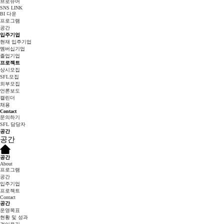
브로슈어
SNS LINK
BI 다운
프로그램
공간
입주기업
현재 입주기업
멤버십기업
졸업기업
프로젝트
상시모집
SFL모집
외부모집
언론보도
캘린더
채용
Contact
문의하기
SFL 담당자
공간
공간
공간
About
프로그램
공간
입주기업
프로젝트
Contact
공간
운영목표
현황 및 성과