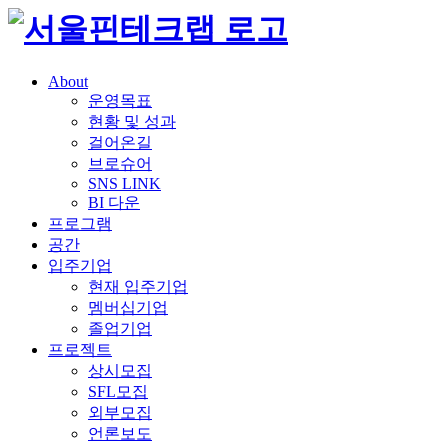
About
운영목표
현황 및 성과
걸어온길
브로슈어
SNS LINK
BI 다운
프로그램
공간
입주기업
현재 입주기업
멤버십기업
졸업기업
프로젝트
상시모집
SFL모집
외부모집
언론보도