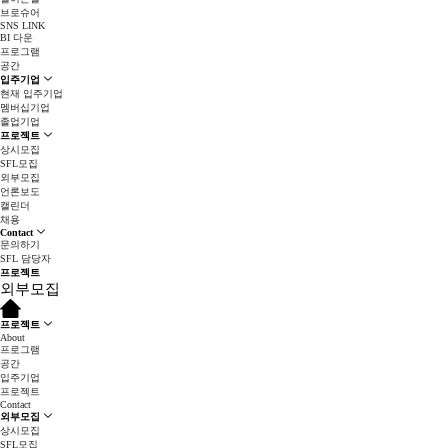
브로슈어
SNS LINK
BI 다운
프로그램
공간
입주기업
현재 입주기업
멤버십기업
졸업기업
프로젝트
상시모집
SFL모집
외부모집
언론보도
캘린더
채용
Contact
문의하기
SFL 담당자
프로젝트
외부모집
프로젝트
About
프로그램
공간
입주기업
프로젝트
Contact
외부모집
상시모집
SFL모집