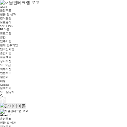
About
운영목표
현황 및 성과
걸어온길
브로슈어
SNS LINK
BI 다운
프로그램
공간
입주기업
현재 입주기업
멤버십기업
졸업기업
프로젝트
상시모집
SFL모집
외부모집
언론보도
캘린더
채용
Contact
문의하기
SFL 담당자
About
운영목표
현황 및 성과
걸어온길