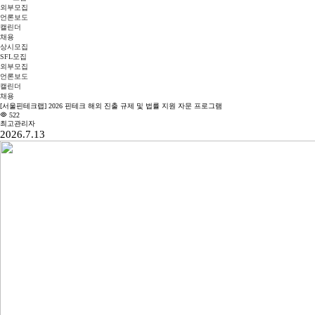
외부모집
언론보도
캘린더
채용
상시모집
SFL모집
외부모집
언론보도
캘린더
채용
[서울핀테크랩] 2026 핀테크 해외 진출 규제 및 법률 지원 자문 프로그램
522
최고관리자
2026.7.13