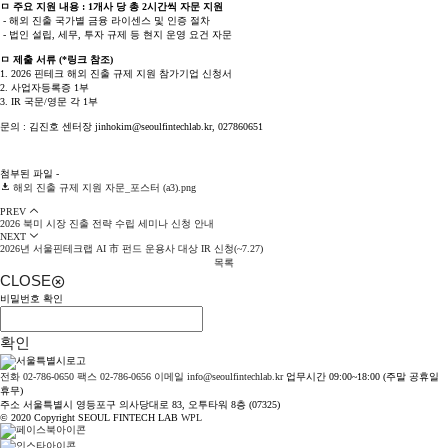
ㅁ 주요 지원 내용 : 1개사 당 총 2시간씩 자문 지원
- 해외 진출 국가별 금융 라이센스 및 인증 절차
- 법인 설립, 세무, 투자 규제 등 현지 운영 요건 자문
ㅁ 제출 서류 (*링크 참조)
1. 2026 핀테크 해외 진출 규제 지원 참가기업 신청서
2. 사업자등록증 1부
3. IR 국문/영문 각 1부
문의 : 김진호 센터장 jinhokim@seoulfintechlab.kr, 027860651
첨부된 파일 -
해외 진출 규제 지원 자문_포스터 (a3).png
PREV
2026 북미 시장 진출 전략 수립 세미나 신청 안내
NEXT
2026년 서울핀테크랩 AI 市 펀드 운용사 대상 IR 신청(~7.27)
목록
CLOSE
비밀번호 확인
확인
전화 02-786-0650
팩스 02-786-0656
이메일 info@seoulfintechlab.kr
업무시간 09:00~18:00 (주말 공휴일
휴무)
주소 서울특별시 영등포구 의사당대로 83, 오투타워 8층 (07325)
© 2020 Copyright SEOUL FINTECH LAB
WPL