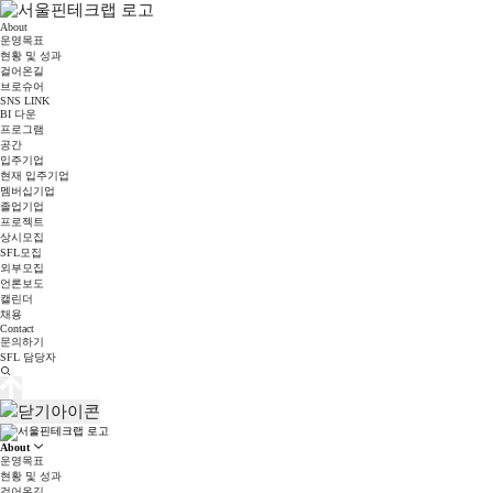
About
운영목표
현황 및 성과
걸어온길
브로슈어
SNS LINK
BI 다운
프로그램
공간
입주기업
현재 입주기업
멤버십기업
졸업기업
프로젝트
상시모집
SFL모집
외부모집
언론보도
캘린더
채용
Contact
문의하기
SFL 담당자
About
운영목표
현황 및 성과
걸어온길