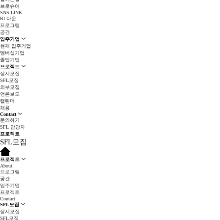
브로슈어
SNS LINK
BI 다운
프로그램
공간
입주기업
현재 입주기업
멤버십기업
졸업기업
프로젝트
상시모집
SFL모집
외부모집
언론보도
캘린더
채용
Contact
문의하기
SFL 담당자
프로젝트
SFL모집
프로젝트
About
프로그램
공간
입주기업
프로젝트
Contact
SFL모집
상시모집
SFL모집