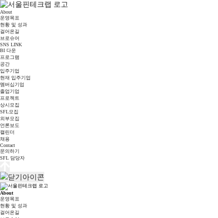
About
운영목표
현황 및 성과
걸어온길
브로슈어
SNS LINK
BI 다운
프로그램
공간
입주기업
현재 입주기업
멤버십기업
졸업기업
프로젝트
상시모집
SFL모집
외부모집
언론보도
캘린더
채용
Contact
문의하기
SFL 담당자
About
운영목표
현황 및 성과
걸어온길