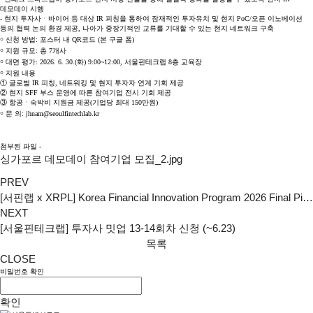
데모데이 시행
- 현지 투자사ㆍ바이어 등 대상 IR 피칭을 통하여 잠재적인 투자유치 및 현지 PoC/오픈 이노베이션
등의 협력 논의 환경 제공, 나아가 중장기적인 교류를 기대할 수 있는 현지 네트워크 구축
￮ 신청 방법: 포스터 내 QR코드 (본 구글 폼)
￮ 지원 규모: 총 7개사
￮ 대면 평가: 2026. 6. 30.(화) 9:00~12:00, 서울핀테크랩 8층 교육장
￮ 지원 내용
① 글로벌 IR 피칭, 네트워킹 및 현지 투자자 연계 기회 제공
② 현지 SFF 부스 운영에 따른 참여기업 전시 기회 제공
③ 항공ㆍ숙박비 지원금 제공(기업당 최대 150만원)
￮ 문 의: jhnam@seoulfintechlab.kr
첨부된 파일 -
싱가포르 데모데이 참여기업 모집_2.jpg
PREV
[서핀랩 x XRPL] Korea Financial Innovation Program 2026 Final Pitch Day_참관모집
NEXT
[서울핀테크랩] 투자사 밋업 13-14회차 신청 (~6.23)
목록
CLOSE
비밀번호 확인
확인