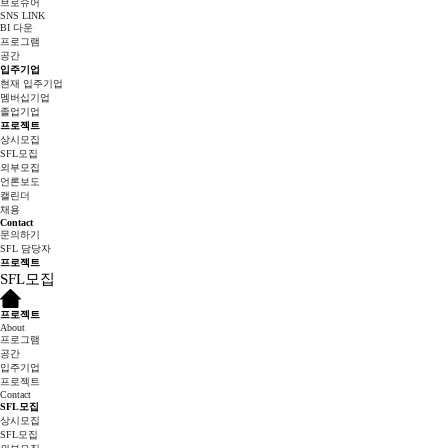
브로슈어
SNS LINK
BI 다운
프로그램
공간
입주기업
현재 입주기업
멤버십기업
졸업기업
프로젝트
상시모집
SFL모집
외부모집
언론보도
캘린더
채용
Contact
문의하기
SFL 담당자
프로젝트
SFL모집
프로젝트
About
프로그램
공간
입주기업
프로젝트
Contact
SFL모집
상시모집
SFL모집