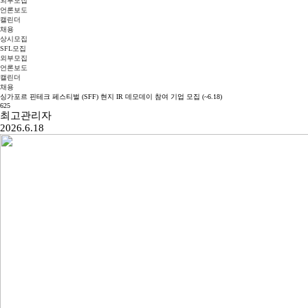
외부모집
언론보도
캘린더
채용
상시모집
SFL모집
외부모집
언론보도
캘린더
채용
싱가포르 핀테크 페스티벌 (SFF) 현지 IR 데모데이 참여 기업 모집 (~6.18)
625
최고관리자
2026.6.18