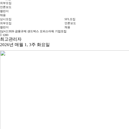
외부모집
언론보도
캘린더
채용
상시모집
SFL모집
외부모집
언론보도
캘린더
채용
[상시] 2026 금융규제 샌드박스 오피스아워 기업모집
1283
최고관리자
2026년 매월 1, 3주 화요일