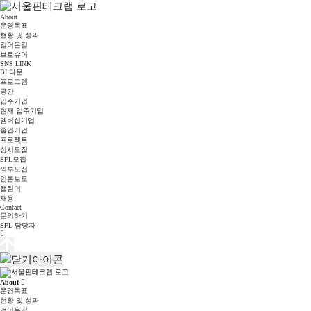
About
운영목표
현황 및 성과
걸어온길
브로슈어
SNS LINK
BI 다운
프로그램
공간
입주기업
현재 입주기업
멤버십기업
졸업기업
프로젝트
상시모집
SFL모집
외부모집
언론보도
캘린더
채용
Contact
문의하기
SFL 담당자
About
운영목표
현황 및 성과
걸어온길