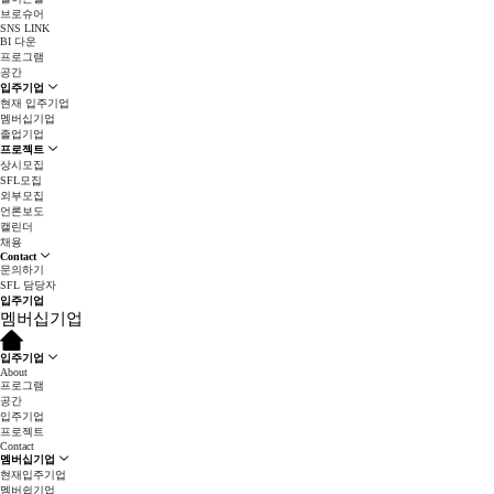
브로슈어
SNS LINK
BI 다운
프로그램
공간
입주기업
현재 입주기업
멤버십기업
졸업기업
프로젝트
상시모집
SFL모집
외부모집
언론보도
캘린더
채용
Contact
문의하기
SFL 담당자
입주기업
멤버십기업
입주기업
About
프로그램
공간
입주기업
프로젝트
Contact
멤버십기업
현재입주기업
멤버쉽기업