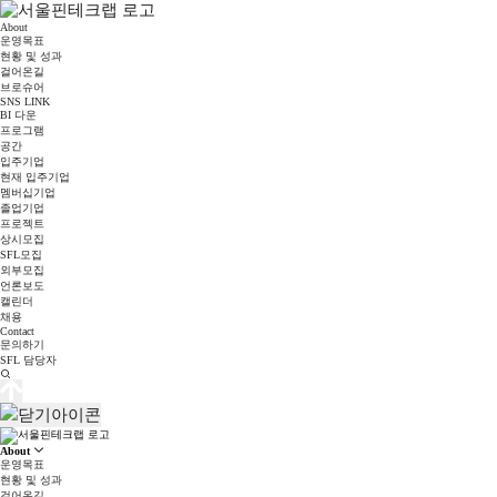
About
운영목표
현황 및 성과
걸어온길
브로슈어
SNS LINK
BI 다운
프로그램
공간
입주기업
현재 입주기업
멤버십기업
졸업기업
프로젝트
상시모집
SFL모집
외부모집
언론보도
캘린더
채용
Contact
문의하기
SFL 담당자
About
운영목표
현황 및 성과
걸어온길