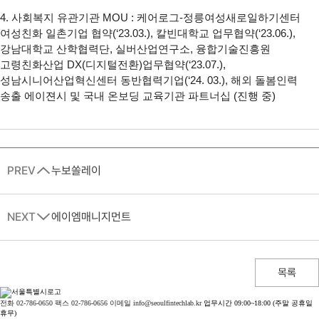
4. 사회복지 유관기관 MOU : 케어로그-정릉여성새로일하기센터 
여성친화 일촌기업 협약(‘23.03.), 칼빈대학교 업무협약(‘23.06.), 
강남대학교 산학협력단, 실버산업연구소, 융합기술진흥원 
고령친화산업 DX(디지털전환)업무협약(‘23.07.), 
성남시니어산업혁신센터 동반협력기업(‘24. 03.), 해외 돌봄인력 
PREV
누보쏠레이
NEXT
에이엠매니지먼트
목록
전화 02-786-0650
팩스 02-786-0656
이메일 info@seoulfintechlab.kr
업무시간 09:00~18:00 (주말 공휴일
휴무)