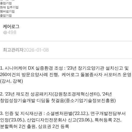
졸업기업
현재 입주기업
멤버쉽기업
졸업기업
케어로그
498
최고관리자
2026-01-08
1. 시니어케어 DX 실증환경 조성 : ‘23년 장기요양기관 설치신고 및  
260여건의 방문요양사례 진행,  케어로그 돌봄종사자 서포터즈 운영
(강서, 강북) 

2. ‘23년 재도전 성공패키지(강원창조경제혁신센터), ‘24년 
창업성장기술개발 디딤돌 첫걸음(중소기업기술정보진흥원)

3. 인증 및 지식재산권 : 소셜벤처판별(’22.12.), 연구개발전담부서 
인정(‘23.05.), 산업디자인전문회사 신고(‘23.06.), 특허등록 2건, 
분할특허 2건 출원, 상표권 2건 등록
