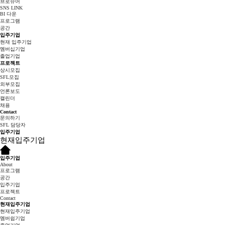
브로슈어
SNS LINK
BI 다운
프로그램
공간
입주기업
현재 입주기업
멤버십기업
졸업기업
프로젝트
상시모집
SFL모집
외부모집
언론보도
캘린더
채용
Contact
문의하기
SFL 담당자
입주기업
현재입주기업
입주기업
About
프로그램
공간
입주기업
프로젝트
Contact
현재입주기업
현재입주기업
멤버쉽기업