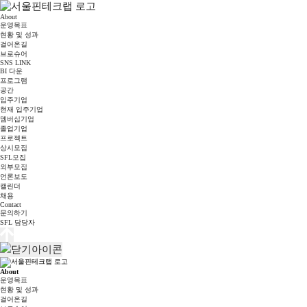
About
운영목표
현황 및 성과
걸어온길
브로슈어
SNS LINK
BI 다운
프로그램
공간
입주기업
현재 입주기업
멤버십기업
졸업기업
프로젝트
상시모집
SFL모집
외부모집
언론보도
캘린더
채용
Contact
문의하기
SFL 담당자
About
운영목표
현황 및 성과
걸어온길